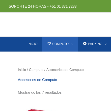
Ir
SOPORTE 24 HORAS - +51 01 371 7283
al
contenido
INICIO
COMPUTO
PARKING
Inicio
/
Computo
/ Accesorios de Computo
Accesorios de Computo
Ordenado
Mostrando los 7 resultados
por
los
últimos