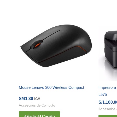
Mouse Lenovo 300 Wireless Compact
Impresora 
L575
S/
41.30
IGV
S/
1,180.0
Accesorios de Computo
Accesorios
Añadir Al Carrito