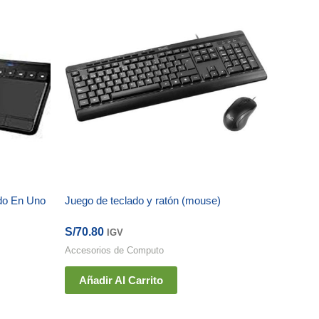
odo En Uno
Juego de teclado y ratón (mouse)
S/
70.80
IGV
Accesorios de Computo
Añadir Al Carrito