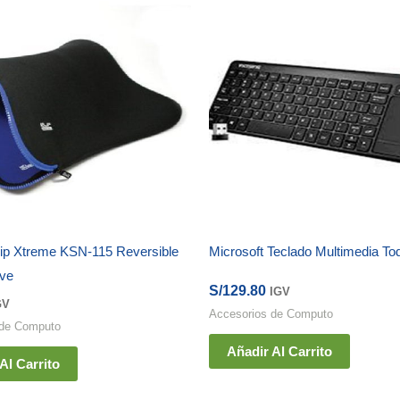
lip Xtreme KSN-115 Reversible
Microsoft Teclado Multimedia T
eve
S/
129.80
IGV
GV
Accesorios de Computo
 de Computo
Añadir Al Carrito
Al Carrito