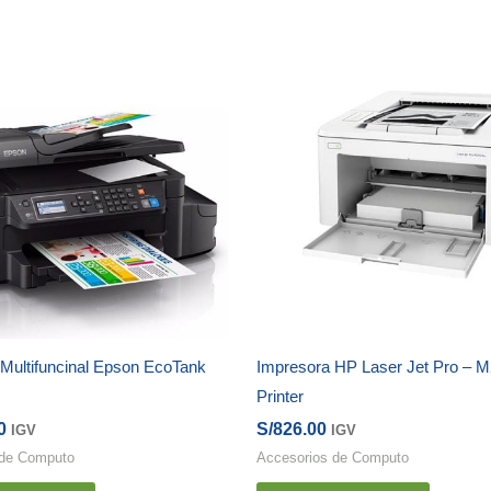
Multifuncinal Epson EcoTank
Impresora HP Laser Jet Pro – 
Printer
0
S/
826.00
IGV
IGV
 de Computo
Accesorios de Computo