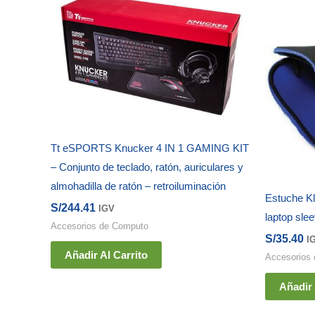
Tt eSPORTS Knucker 4 IN 1 GAMING KIT
– Conjunto de teclado, ratón, auriculares y
almohadilla de ratón – retroiluminación
Estuche K
S/
244.41
IGV
laptop sle
Accesorios de Computo
S/
35.40
I
Añadir Al Carrito
Accesorios
Añadir 