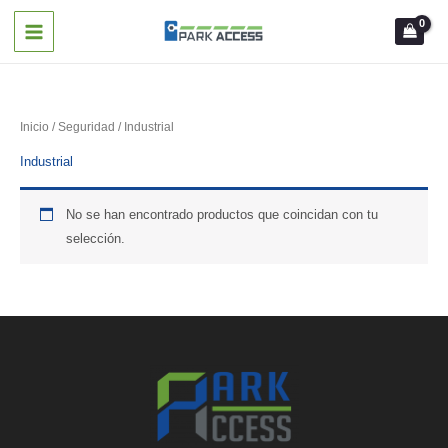
Ir
al
contenido
Inicio
/
Seguridad
/ Industrial
Industrial
No se han encontrado productos que coincidan con tu
selección.