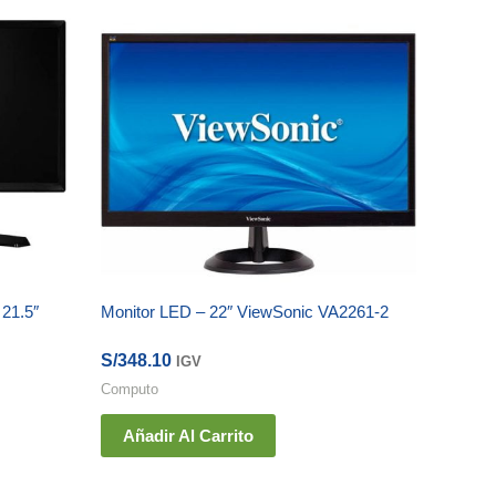
21.5″
Monitor LED – 22″ ViewSonic VA2261-2
S/
348.10
IGV
Computo
Añadir Al Carrito