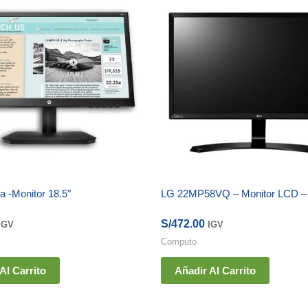
 -Monitor 18.5″
LG 22MP58VQ – Monitor LCD – 
S/
472.00
IGV
IGV
Computo
Al Carrito
Añadir Al Carrito