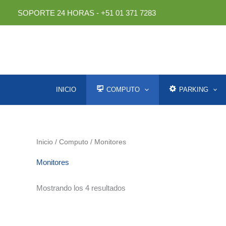
Ir
SOPORTE 24 HORAS - +51 01 371 7283
al
contenido
INICIO
COMPUTO
PARKING
Inicio
/
Computo
/ Monitores
Monitores
Ordenado
Mostrando los 4 resultados
por
los
últimos