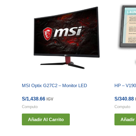
MSI Optix G27C2 – Monitor LED
HP – V190a
S/
1,438.66
S/
340.88
IGV
Computo
Computo
Añadir Al Carrito
Añadir 