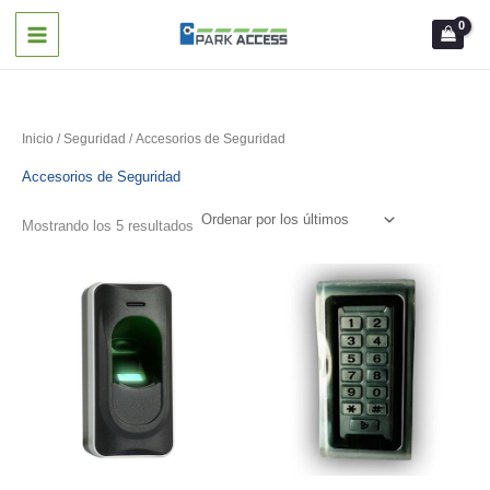
Ir
al
contenido
Inicio
/
Seguridad
/ Accesorios de Seguridad
Accesorios de Seguridad
Ordenado
Mostrando los 5 resultados
por
los
últimos