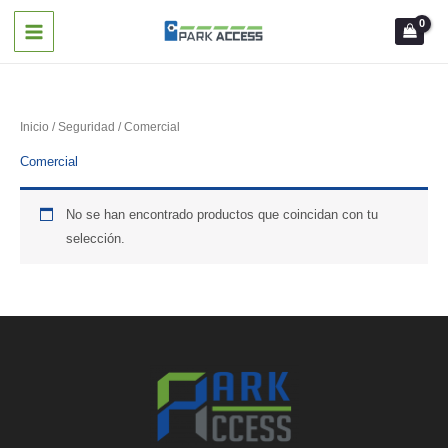
Ir
al
contenido
Inicio
/
Seguridad
/ Comercial
Comercial
No se han encontrado productos que coincidan con tu
selección.