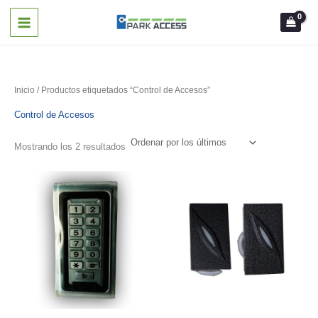
Ir
al
contenido
Inicio
/ Productos etiquetados “Control de Accesos”
Control de Accesos
Ordenado
Mostrando los 2 resultados
por
los
últimos