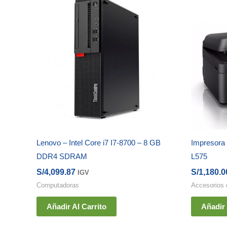
Lenovo – Intel Core i7 I7-8700 – 8 GB
Impresora 
DDR4 SDRAM
L575
S/
4,099.87
S/
1,180.0
IGV
Computadoras
Accesorios
Añadir Al Carrito
Añadir 