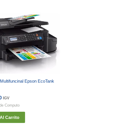
Multifuncinal Epson EcoTank
0
IGV
 de Computo
Al Carrito