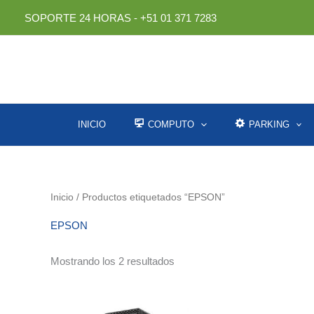
Ir
SOPORTE 24 HORAS - +51 01 371 7283
al
contenido
INICIO
COMPUTO
PARKING
Inicio
/ Productos etiquetados “EPSON”
EPSON
Ordenado
Mostrando los 2 resultados
por
los
últimos