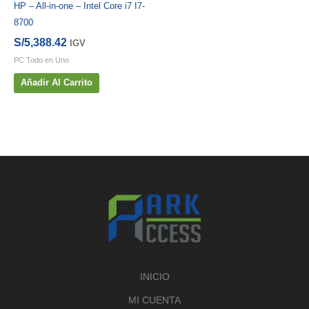
HP – All-in-one – Intel Core i7 I7-
8700
S/
5,388.42
IGV
PC Todo en Uno
Añadir Al Carrito
INICIO
MI CUENTA