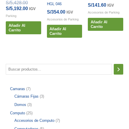
El
S/
5,428.00
HGL 046
S/
141.60
IGV
precio
El
S/
5,192.00
IGV
S/
354.00
IGV
Accesorios de Parking
original
precio
Parking
era:
actual
Accesorios de Parking
Añadir Al
S/5,428.00.
es:
Añadir Al
Carrito
Añadir Al
Carrito
S/5,192.00.
Carrito
B
u
s
7
Camaras
7
c
p
3
Cámaras Fijas
3
a
r
p
3
Domos
3
r
o
r
p
2
Computo
25
d
o
r
5
7
Accesorios de Computo
7
u
d
o
p
p
5
Computadoras
5