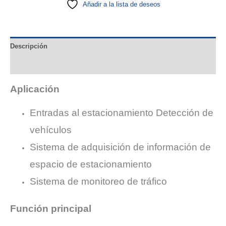
Añadir a la lista de deseos
bucle
de
vehículo
Descripción
de
alta
Valoraciones (0)
calidad
cantidad
Aplicación
Entradas al estacionamiento Detección de
vehículos
Sistema de adquisición de información de
espacio de estacionamiento
Sistema de monitoreo de tráfico
Función principal