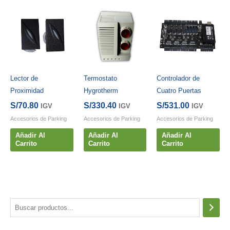
Lector de
Termostato
Controlador de
Proximidad
Hygrotherm
Cuatro Puertas
S/
70.80
S/
330.40
S/
531.00
IGV
IGV
IGV
Accesorios de Parking
Accesorios de Parking
Accesorios de Parking
Añadir Al
Añadir Al
Añadir Al
Carrito
Carrito
Carrito
B
u