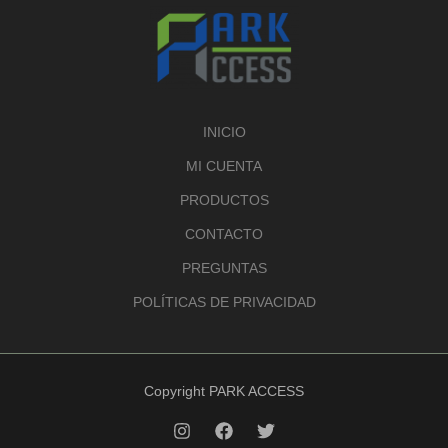
d
s
o
t
c
u
s
o
t
c
s
o
t
o
INICIO
MI CUENTA
PRODUCTOS
CONTACTO
PREGUNTAS
POLÍTICAS DE PRIVACIDAD
Copyright PARK ACCESS