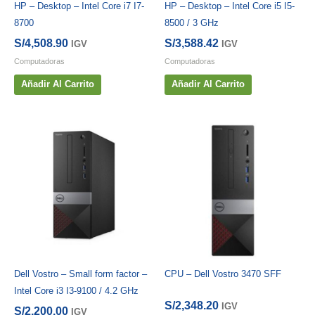
HP – Desktop – Intel Core i7 I7-
HP – Desktop – Intel Core i5 I5-
8700
8500 / 3 GHz
S/
4,508.90
S/
3,588.42
IGV
IGV
Computadoras
Computadoras
Añadir Al Carrito
Añadir Al Carrito
Dell Vostro – Small form factor –
CPU – Dell Vostro 3470 SFF
Intel Core i3 I3-9100 / 4.2 GHz
S/
2,348.20
IGV
S/
2,200.00
IGV