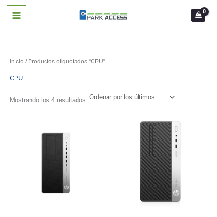
Ir
al
contenido
Inicio
/ Productos etiquetados “CPU”
CPU
Ordenado
Mostrando los 4 resultados
por
los
últimos