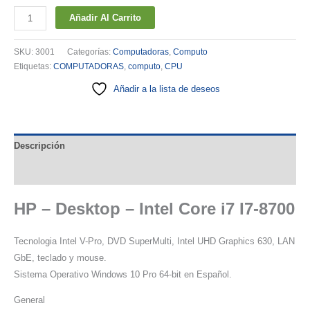
HP
Añadir Al Carrito
-
Desktop
SKU:
3001
Categorías:
Computadoras
,
Computo
-
Etiquetas:
COMPUTADORAS
,
computo
,
CPU
Intel
Añadir a la lista de deseos
Core
i7
I7-
Descripción
8700
cantidad
Valoraciones (0)
HP – Desktop – Intel Core i7 I7-8700
Tecnologia Intel V-Pro, DVD SuperMulti, Intel UHD Graphics 630, LAN
GbE, teclado y mouse.
Sistema Operativo Windows 10 Pro 64-bit en Español.
General