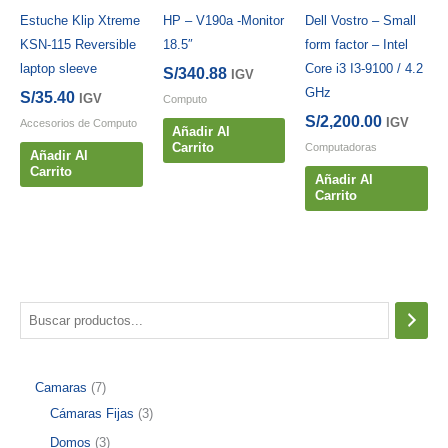
Estuche Klip Xtreme
HP – V190a -Monitor
Dell Vostro – Small
KSN-115 Reversible
18.5″
form factor – Intel
laptop sleeve
Core i3 I3-9100 / 4.2
S/
340.88
IGV
GHz
S/
35.40
IGV
Computo
S/
2,200.00
IGV
Accesorios de Computo
Añadir Al
Carrito
Computadoras
Añadir Al
Carrito
Añadir Al
Carrito
B
u
s
7
Camaras
7
c
p
3
Cámaras Fijas
3
a
r
p
3
Domos
3
r