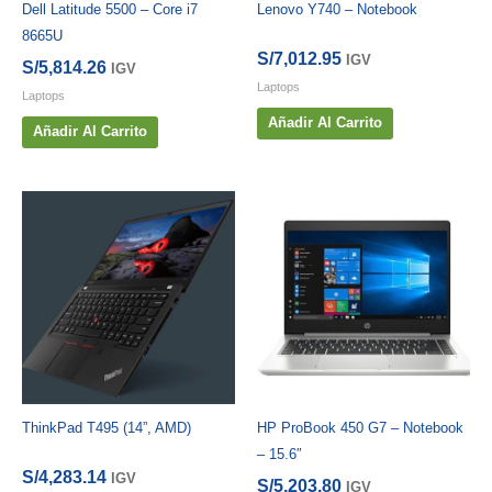
Dell Latitude 5500 – Core i7
Lenovo Y740 – Notebook
8665U
S/
7,012.95
IGV
S/
5,814.26
IGV
Laptops
Laptops
Añadir Al Carrito
Añadir Al Carrito
ThinkPad T495 (14”, AMD)
HP ProBook 450 G7 – Notebook
– 15.6″
S/
4,283.14
IGV
S/
5,203.80
IGV