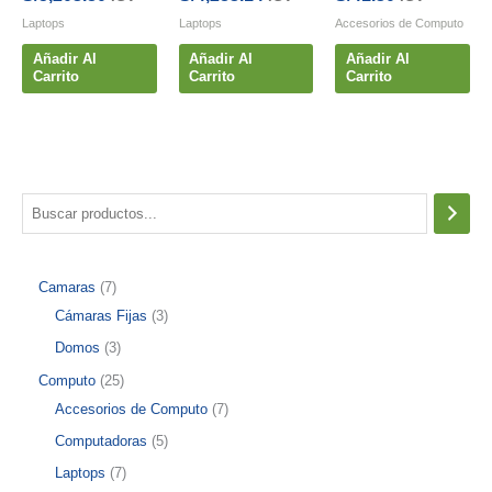
Laptops
Laptops
Accesorios de Computo
Añadir Al
Añadir Al
Añadir Al
Carrito
Carrito
Carrito
B
u
s
7
Camaras
7
c
p
3
Cámaras Fijas
3
a
r
p
3
Domos
3
r
o
r
p
2
Computo
25
d
o
r
5
7
Accesorios de Computo
7
u
d
o
p
p
5
Computadoras
5
c
u
d
r
r
p
7
Laptops
7
t
c
u