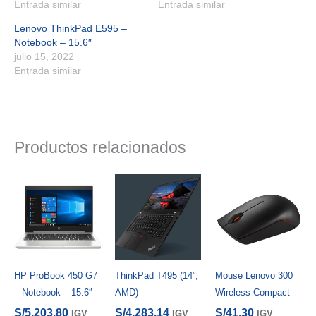
Entrada similar
Entrada similar
Lenovo ThinkPad E595 –
Notebook – 15.6″
julio 15, 2022
Entrada similar
Productos relacionados
HP ProBook 450 G7
ThinkPad T495 (14”,
Mouse Lenovo 300
– Notebook – 15.6″
AMD)
Wireless Compact
S/
5,203.80
S/
4,283.14
S/
41.30
IGV
IGV
IGV