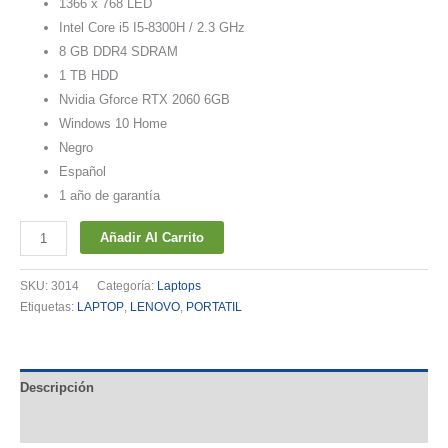
1366 x 768 LED
Intel Core i5 I5-8300H / 2.3 GHz
8 GB DDR4 SDRAM
1 TB HDD
Nvidia Gforce RTX 2060 6GB
Windows 10 Home
Negro
Español
1 año de garantía
Lenovo
Añadir Al Carrito
Y740
-
SKU:
3014
Categoría:
Laptops
Notebook
Etiquetas:
LAPTOP
,
LENOVO
,
PORTATIL
cantidad
Descripción
Valoraciones (0)