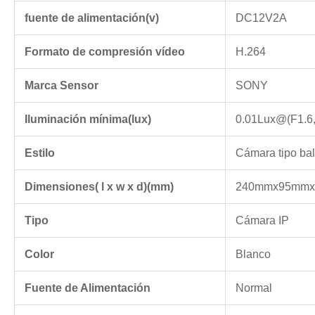
fuente de alimentación(v)
DC12V2A
Formato de compresión vídeo
H.264
Marca Sensor
SONY
Iluminación mínima(lux)
0.01Lux@(F1.6,
Estilo
Cámara tipo ba
Dimensiones( l x w x d)(mm)
240mmx95mm
Tipo
Cámara IP
Color
Blanco
Fuente de Alimentación
Normal