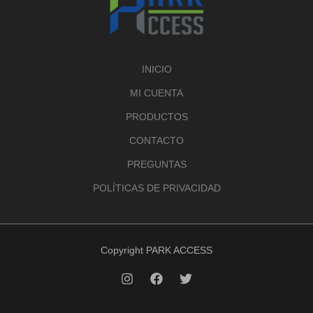
s
o
t
c
s
o
t
o
INICIO
MI CUENTA
PRODUCTOS
CONTACTO
PREGUNTAS
POLÍTICAS DE PRIVACIDAD
Copyright PARK ACCESS