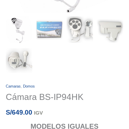
Camaras
,
Domos
Cámara BS-IP94HK
S/
649.00
IGV
MODELOS IGUALES