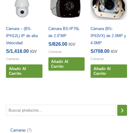
Cámara – (BS-
Cámara BS-IP76L
Cámara (BS-
IPH12L) IP de alta
de 2.0″MP
IP63VX) de 2.0MP y
Velocidad
4.0MP
S/
826.00
IGV
S/
1,416.00
S/
708.00
IGV
IGV
Camaras
Camaras
Camaras
Añadir Al
Carrito
Añadir Al
Añadir Al
Carrito
Carrito
B
u
s
7
Camaras
7
c