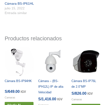
Cámara BS-IP61HL
julio 15, 2022
Entrada similar
Productos relacionados
Cámara BS-IP94HK
Cámara – (BS-
Cámara BS-IP76L
IPH12L) IP de alta
de 2.0″MP
S/
649.00
IGV
Velocidad
S/
826.00
IGV
Camaras
S/
1,416.00
IGV
Camaras
Camaras