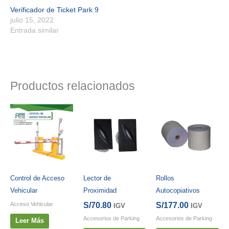
Verificador de Ticket Park 9
julio 15, 2022
Entrada similar
Productos relacionados
Control de Acceso
Lector de
Rollos
Vehicular
Proximidad
Autocopiativos
Acceso Vehicular
S/
70.80
S/
177.00
IGV
IGV
Accesorios de Parking
Accesorios de Parking
Leer Más